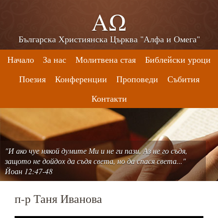
ΑΩ
Българска Християнска Църква "Алфа и Омега"
Начало
За нас
Молитвена стая
Библейски уроци
Поезия
Конференции
Проповеди
Събития
Контакти
"И ако чуе някой думите Ми и не ги пази, Аз не го съдя,
защото не дойдох да съдя света, но да спася света..."
Йоан 12:47-48
п-р Таня Иванова