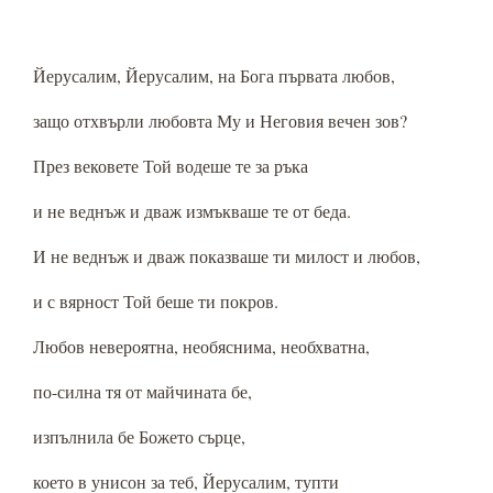
Йерусалим, Йерусалим, на Бога първата любов,
защо отхвърли любовта Му и Неговия вечен зов?
През вековете Той водеше те за ръка
и не веднъж и дваж измъкваше те от беда.
И не веднъж и дваж показваше ти милост и любов,
и с вярност Той беше ти покров.
Любов невероятна, необяснима, необхватна,
по-силна тя от майчината бе,
изпълнила бе Божето сърце,
което в унисон за теб, Йерусалим, тупти