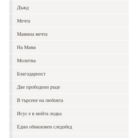
Дъжд
Мечта
Мамина мечта
На Мама
Молитва
Благодарност
Две прободени ръце
В търсене на любовта
Исус е в мойта лодка
Един обикновен следобед