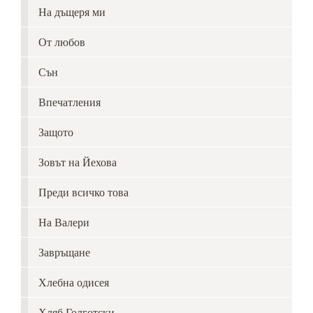
На дъщеря ми
От любов
Сън
Впечатления
Защото
Зовът на Йехова
Преди всичко това
На Валери
Завръщане
Хлебна одисея
Хляб Голготски