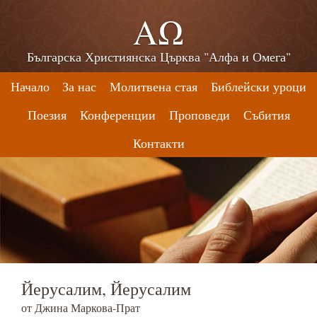
ΑΩ
Българска Християнска Църква "Алфа и Омега"
Начало
За нас
Молитвена стая
Библейски уроци
Поезия
Конференции
Проповеди
Събития
Контакти
Йерусалим, Йерусалим
от Джина Маркова-Прат