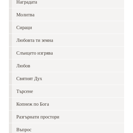
Наградата
Молитва
Сираци
Любовта ти земна
Слънцето изгрява
Любов
Святият Дух
Търсене
Копнеж по Бога
Разгърнати простори
Въпрос