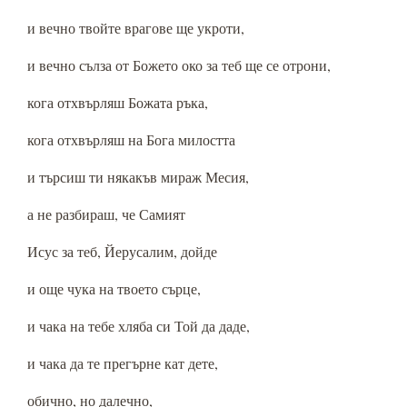
и вечно твойте врагове ще укроти,
и вечно сълза от Божето око за теб ще се отрони,
кога отхвърляш Божата ръка,
кога отхвърляш на Бога милостта
и търсиш ти някакъв мираж Месия,
а не разбираш, че Самият
Исус за теб, Йерусалим, дойде
и още чука на твоето сърце,
и чака на тебе хляба си Той да даде,
и чака да те прегърне кат дете,
обично, но далечно,