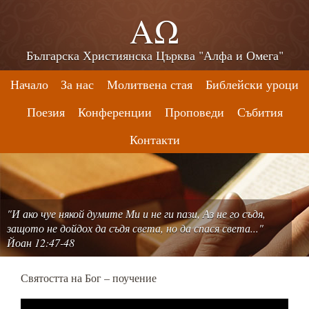
ΑΩ
Българска Християнска Църква "Алфа и Омега"
Начало
За нас
Молитвена стая
Библейски уроци
Поезия
Конференции
Проповеди
Събития
Контакти
"И ако чуе някой думите Ми и не ги пази, Аз не го съдя,
защото не дойдох да съдя света, но да спася света..."
Йоан 12:47-48
Святостта на Бог – поучение