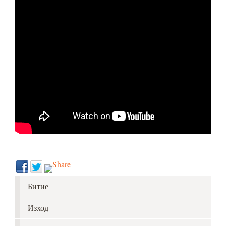
Битие
Изход