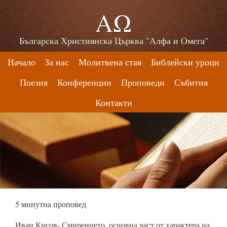
ΑΩ
Българска Християнска Църква "Алфа и Омега"
Начало
За нас
Молитвена стая
Библейски уроци
Поезия
Конференции
Проповеди
Събития
Контакти
5 минутна проповед
Иван Кисов- Смирението, основна част от характера на