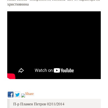
християнина
П-р Пламен Петров 02/11/2014