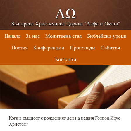
ΑΩ
Българска Християнска Църква "Алфа и Омега"
Начало
За нас
Молитвена стая
Библейски уроци
Поезия
Конференции
Проповеди
Събития
Контакти
Кога в същност е рожденият ден на нашия Господ Исус
Христос?