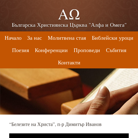
ΑΩ
Българска Християнска Църква "Алфа и Омега"
Начало
За нас
Молитвена стая
Библейски уроци
Поезия
Конференции
Проповеди
Събития
Контакти
“Белезите на Христа”, п-р Димитър Иванов