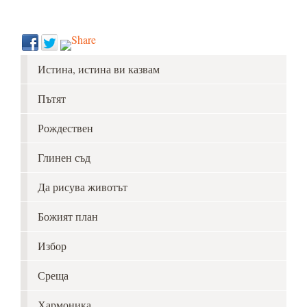
Истина, истина ви казвам
Пътят
Рождествен
Глинен съд
Да рисува животът
Божият план
Избор
Среща
Хармоника