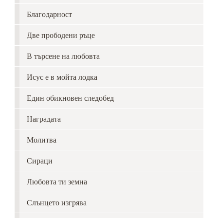
Благодарност
Две прободени ръце
В търсене на любовта
Исус е в мойта лодка
Един обикновен следобед
Наградата
Молитва
Сираци
Любовта ти земна
Слънцето изгрява