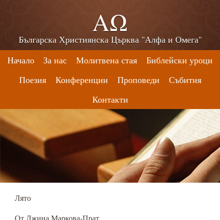
ΑΩ
Българска Християнска Църква "Алфа и Омега"
Начало
За нас
Молитвена стая
Библейски уроци
Поезия
Конференции
Проповеди
Събития
Контакти
Лято
От Джина Маркова-Прат