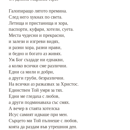
Галопиращо лятото премина.
След него хукнах по света.
Летища и пристанища и хора,
паспорти, куфари, хотели, суета.
Места чудесни и прекрасни,
и залези и изгреви видях,
и разни хора, разни нрави,
и бедно и богато аз живях.
Уж Бог създаде ни еднакви,
а колко всички сме различни.
Едни са мили и добри,
а други груби, безразлични.
На всички аз разказвах за Христос.
Единствен Той умря за тях.
Едни ме гледаха с любов,
а други подминаваха със смях.
А вечер в стаята хотелска
Исус самият идваше при мен.
Сърцето ми Той пълнеше с любов,
коята да раздам във утрешния ден.