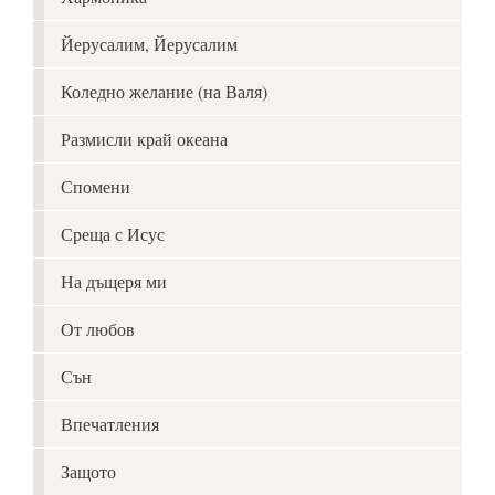
Йерусалим, Йерусалим
Коледно желание (на Валя)
Размисли край океана
Спомени
Среща с Исус
На дъщеря ми
От любов
Сън
Впечатления
Защото