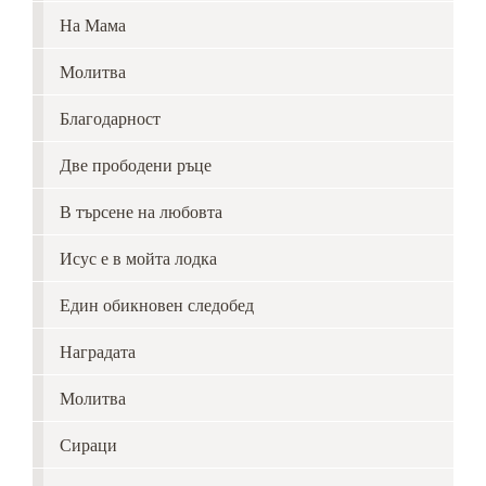
На Мама
Молитва
Благодарност
Две прободени ръце
В търсене на любовта
Исус е в мойта лодка
Един обикновен следобед
Наградата
Молитва
Сираци