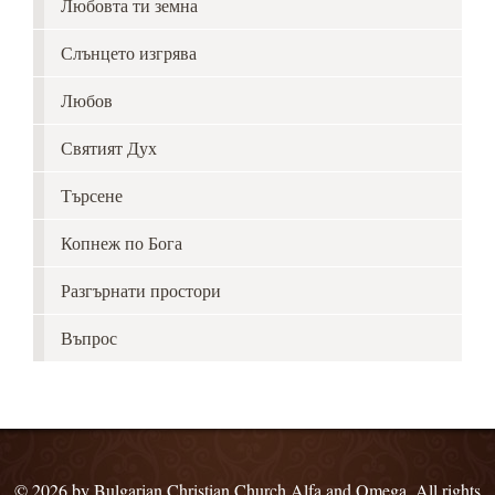
Любовта ти земна
Слънцето изгрява
Любов
Святият Дух
Търсене
Копнеж по Бога
Разгърнати простори
Въпрос
© 2026 by Bulgarian Christian Church Alfa and Omega. All rights