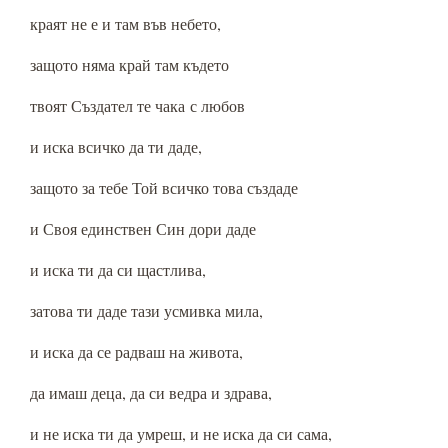
краят не е и там във небето,
защото няма край там където
твоят Създател те чака с любов
и иска всичко да ти даде,
защото за тебе Той всичко това създаде
и Своя единствен Син дори даде
и иска ти да си щастлива,
затова ти даде тази усмивка мила,
и иска да се радваш на живота,
да имаш деца, да си ведра и здрава,
и не иска ти да умреш, и не иска да си сама,