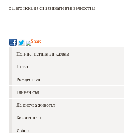
с Него иска да си завинаги във вечността!
Истина, истина ви казвам
Пътят
Рождествен
Глинен съд
Да рисува животът
Божият план
Избор