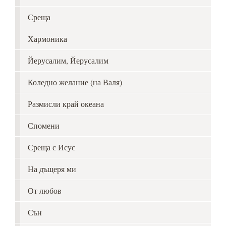
Среща
Хармоника
Йерусалим, Йерусалим
Коледно желание (на Валя)
Размисли край океана
Спомени
Среща с Исус
На дъщеря ми
От любов
Сън