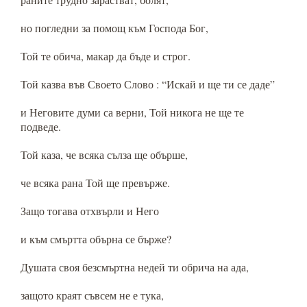
но погледни за помощ към Господа Бог,
Той те обича, макар да бъде и строг.
Той казва във Своето Слово : “Искай и ще ти се даде”
и Неговите думи са верни, Той никога не ще те
подведе.
Той каза, че всяка сълза ще обърше,
че всяка рана Той ще превърже.
Защо тогава отхвърли и Него
и към смъртта обърна се бърже?
Душата своя безсмъртна недей ти обрича на ада,
защото краят съвсем не е тука,