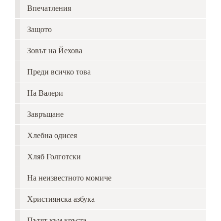
Впечатления
Защото
Зовът на Йехова
Преди всичко това
На Валери
Завръщане
Хлебна одисея
Хляб Голготски
На неизвестното момиче
Християнска азбука
Пътят към кръста