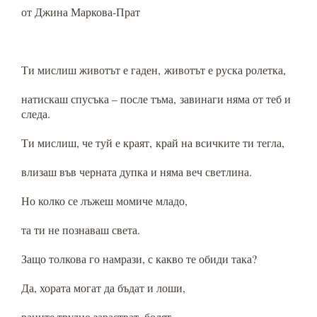
от Джина Маркова-Прат
Ти мислиш животът е гаден, животът е руска ролетка,
натискаш спусъка – после тъма, завинаги няма от теб и
следа.
Ти мислиш, че туй е краят, край на всичките ти тегла,
влизаш във черната дупка и няма веч светлина.
Но колко се лъжеш момиче младо,
та ти не познаваш света.
Защо толкова го намрази, с какво те обиди така?
Да, хората могат да бъдат и лоши,
раните трудно зарастват, болят,