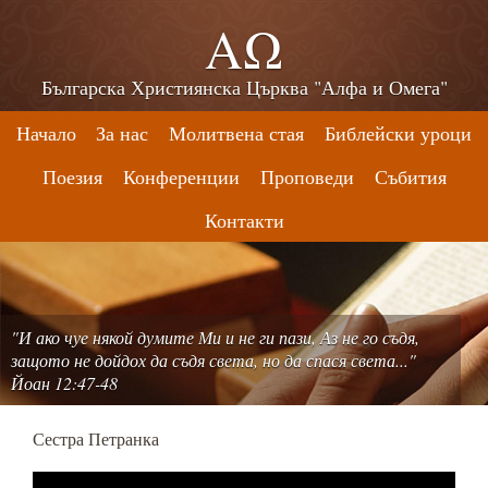
ΑΩ
Българска Християнска Църква "Алфа и Омега"
Начало
За нас
Молитвена стая
Библейски уроци
Поезия
Конференции
Проповеди
Събития
Контакти
"И ако чуе някой думите Ми и не ги пази, Аз не го съдя,
защото не дойдох да съдя света, но да спася света..."
Йоан 12:47-48
Сестра Петранка