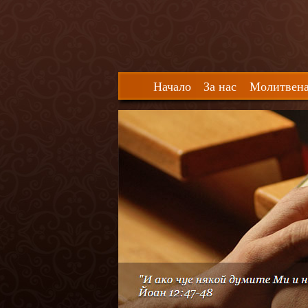
Начало
За нас
Молитвена