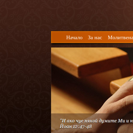
Начало
За нас
Молитвена