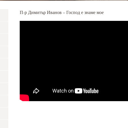
П-р Димитър Иванов – Господ е знаме мое