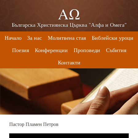
ΑΩ
Българска Християнска Църква "Алфа и Омега"
Начало
За нас
Молитвена стая
Библейски уроци
Поезия
Конференции
Проповеди
Събития
Контакти
Пастор Пламен Петров