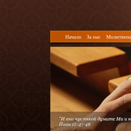
Начало
За нас
Молитвена